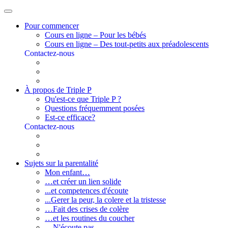
Pour commencer
Cours en ligne – Pour les bébés
Cours en ligne – Des tout-petits aux préadolescents
Contactez-nous
À propos de Triple P
Qu'est-ce que Triple P ?
Questions fréquemment posées
Est-ce efficace?
Contactez-nous
Sujets sur la parentalité
Mon enfant…
…et créer un lien solide
...et competences d'écoute
...Gerer la peur, la colere et la tristesse
…Fait des crises de colère
…et les routines du coucher
…N'écoute pas