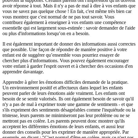
pouvons la supporter. Certains parents ont l'impression qu'ils doivent
avoir réponse à tout. Mais il n'y a pas de mal à dire à vos enfants que
vous ne savez pas quelque chose ! En fait, c'est même très bien car
vous montrez que c'est normal de ne pas tout savoir. Vous
contribuez également à enseigner à vos enfants une compétence
essentielle qui est largement sous-estimée : savoir demander de l'aide
ou plus d'informations lorsqu’on en a besoin.
Il est également important de donner des informations aussi correctes
que possible. Une façon de répondre de manière positive à votre
enfant est de suggérer qu’ensemble vous pourriez essayer de
chercher plus d'informations. Vous pouvez également encourager
votre enfant à garder l'esprit ouvert et à chercher des occasions d'en
apprendre davantage.
Apprendre à gérer les émotions difficiles demande de la pratique.
Un environnement positif et affectueux dans lequel les enfants
peuvent parler de leurs émotions aide vraiment. Les enfants ont
besoin de se sentir valorisés. Ils ont également besoin de savoir qu'il
n'y a pas de mal à exprimer toute une gamme de sentiments - et que
s'ils expriment des sentiments désagréables comme l'inquiétude ou la
tristesse, leurs parents ne minimiseront pas leur problème ou ne se
mettront pas en colère. Les parents peuvent donc montrer qu'ils
acceptent les différentes émotions de leurs enfants, et aussi leur
donner des conseils pour les exprimer de manière appropriée. Par
exemple, en disant : "C'est normal d'être en colère, mais ce n'est pas