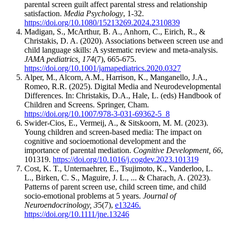
parental screen guilt affect parental stress and relationship
satisfaction.
Media Psychology
, 1-32.
https://doi.org/10.1080/15213269.2024.2310839
Madigan, S., McArthur, B. A., Anhorn, C., Eirich, R., &
Christakis, D. A. (2020). Associations between screen use and
child language skills: A systematic review and meta-analysis.
JAMA pediatrics, 174
(7), 665-675.
https://doi.org/10.1001/jamapediatrics.2020.0327
Alper, M., Alcorn, A.M., Harrison, K., Manganello, J.A.,
Romeo, R.R. (2025). Digital Media and Neurodevelopmental
Differences. In: Christakis, D.A., Hale, L. (eds) Handbook of
Children and Screens. Springer, Cham.
https://doi.org/10.1007/978-3-031-69362-5_8
Swider-Cios, E., Vermeij, A., & Sitskoorn, M. M. (2023).
Young children and screen-based media: The impact on
cognitive and socioemotional development and the
importance of parental mediation.
Cognitive Development, 66
,
101319.
https://doi.org/10.1016/j.cogdev.2023.101319
Cost, K. T., Unternaehrer, E., Tsujimoto, K., Vanderloo, L.
L., Birken, C. S., Maguire, J. L., ... & Charach, A. (2023).
Patterns of parent screen use, child screen time, and child
socio‐emotional problems at 5 years.
Journal of
Neuroendocrinology, 3
5(7),
e13246.
https://doi.org/10.1111/jne.13246