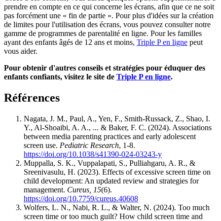
prendre en compte en ce qui concerne les écrans, afin que ce ne soit
pas forcément une « fin de partie ». Pour plus d'idées sur la création
de limites pour l'utilisation des écrans, vous pouvez consulter notre
gamme de programmes de parentalité en ligne. Pour les familles
ayant des enfants âgés de 12 ans et moins,
Triple P en ligne
peut
vous aider.
Pour obtenir d'autres conseils et stratégies pour éduquer des
enfants confiants, visitez le site de
Triple P en ligne
.
Références
Nagata, J. M., Paul, A., Yen, F., Smith-Russack, Z., Shao, I.
Y., Al-Shoaibi, A. A., ... & Baker, F. C. (2024). Associations
between media parenting practices and early adolescent
screen use.
Pediatric Research
, 1-8.
https://doi.org/10.1038/s41390-024-03243-y
Muppalla, S. K., Vuppalapati, S., Pulliahgaru, A. R., &
Sreenivasulu, H. (2023). Effects of excessive screen time on
child development: An updated review and strategies for
management.
Cureus, 15
(6).
https://doi.org/10.7759/cureus.40608
Wolfers, L. N., Nabi, R. L., & Walter, N. (2024). Too much
screen time or too much guilt? How child screen time and