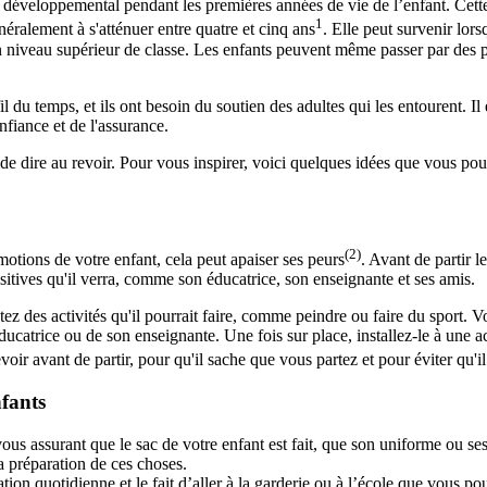
 développemental pendant les premières années de vie de l’enfant. Cett
1
éralement à s'atténuer entre quatre et cinq ans
. Elle peut survenir lor
 niveau supérieur de classe. Les enfants peuvent même passer par des ph
du temps, et ils ont besoin du soutien des adultes qui les entourent. Il es
fiance et de l'assurance.
ide dire au revoir. Pour vous inspirer, voici quelques idées que vous pour
(2)
otions de votre enfant, cela peut apaiser ses peurs
. Avant de partir 
ositives qu'il verra, comme son éducatrice, son enseignante et ses amis.
ez des activités qu'il pourrait faire, comme peindre ou faire du sport. V
ducatrice ou de son enseignante. Une fois sur place, installez-le à une a
voir avant de partir, pour qu'il sache que vous partez et pour éviter qu'il
nfants
 vous assurant que le sac de votre enfant est fait, que son uniforme ou ses
la préparation de ces choses.
aration quotidienne et le fait d’aller à la garderie ou à l’école que vous 