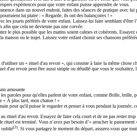
 propres expériences pour que votre enfant puisse apprendre de vous.
mmence dans un nouvel endroit, faites des séances de pratique avec lui p
pourraient lui plaire : « Regarde, ils ont des balançoires ! »
vec les jouets préférés de votre enfant. Laissez-lui faire semblant d'être
efs afin que cela ne devienne pas une corvée.
tez le plus possible que les matins soient calmes et cohérents. Essayez d
a maison ou le trajet. Laissez votre enfant choisir ses chansons préféré
d'utiliser un « rituel d'au revoir », qui consiste à faire la même chose c
uel d'au revoir peut être aussi simple ou détaillé que vous le souhaitez, l'
main amusante
 paroles pour qu'elles parlent de votre enfant, comme Brille, brille, pe
 « À plus tard, mon chaton ! »
 main pour qu'il puisse le regarder et penser à vous pendant la journée
 au rituel d'au revoir. Essayez de faire cela court et de ne pas rester tro
e le rituel est terminé. Vous n’avez pas besoin d’« arracher le pansement 
(3)
t oublié
. Si vous partagez le moment du départ, assurez-vous que toute