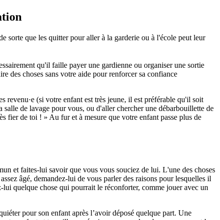
ation
sorte que les quitter pour aller à la garderie ou à l'école peut leur
essairement qu'il faille payer une gardienne ou organiser une sortie
re des choses sans votre aide pour renforcer sa confiance
evenu·e (si votre enfant est très jeune, il est préférable qu'il soit
a salle de lavage pour vous, ou d'aller chercher une débarbouillette de
rès fier de toi ! » Au fur et à mesure que votre enfant passe plus de
ommun et faites-lui savoir que vous vous souciez de lui. L'une des choses
t assez âgé, demandez-lui de vous parler des raisons pour lesquelles il
érez-lui quelque chose qui pourrait le réconforter, comme jouer avec un
quiéter pour son enfant après l’avoir déposé quelque part. Une