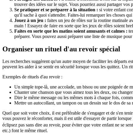
trouver des idées sur le sujet. Vous pourriez aussi partager vos
Se pratiquer et se préparer à la situation :
si votre enfant co
qu'il sache à quoi s'attendre. Faites-lui remarquer les choses qui 
Jouez à un jeu :
faites un jeu de rôles sur la routine matinale a
main ! Essayez de faire en sorte que les jeux de rôles soient br
Faites en sorte que les matins soient amusants et calmes :
ten
préparer. Vous pouvez aussi préparer une liste de musique pour l
Organiser un rituel d'au revoir spécial
Les recherches suggèrent qu'un autre moyen de faciliter les départs est 
peuvent les aider à se sentir en sécurité lorsque vous les quittez. Un rit
Exemples de rituels d'au revoir :
Un simple tope-là, une accolade, un bisou ou une poignée de 
Chanter une chanson que vous aimez tous les deux, ou changer les
Dire le même message ou les mêmes mots à chaque fois, comme
Mettre un autocollant, un tampon ou un dessin sur le dos de sa
Quel que soit votre choix, il est préférable de s'engager et de s'en tenir
vous pouvez le réconforter, mais il est utile d'essayer de partir lorsqu
éclipsez pas sans dire au revoir, pour éviter que votre enfant ne se sen
etc.) font le même rituel.