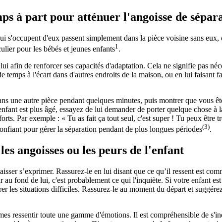
s à part pour atténuer l'angoisse de sépar
ui s'occupent d'eux passent simplement dans la pièce voisine sans eux, de 
1
culier pour les bébés et jeunes enfants
.
ui afin de renforcer ses capacités d'adaptation. Cela ne signifie pas néc
ps à l'écart dans d'autres endroits de la maison, ou en lui faisant fai
dans une autre pièce pendant quelques minutes, puis montrer que vous êtes r
 enfant est plus âgé, essayez de lui demander de porter quelque chose à l
forts. Par exemple : « Tu as fait ça tout seul, c'est super ! Tu peux être t
(3)
onfiant pour gérer la séparation pendant de plus longues périodes
.
s angoisses ou les peurs de l'enfant
e laisser s’exprimer. Rassurez-le en lui disant que ce qu’il ressent est c
 au fond de lui, c'est probablement ce qui l'inquiète. Si votre enfant es
à gérer les situations difficiles. Rassurez-le au moment du départ et sugg
es ressentir toute une gamme d'émotions. Il est compréhensible de s'in