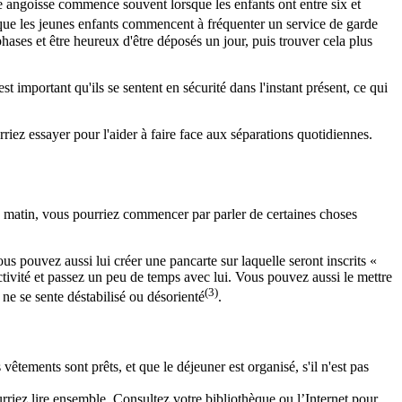
e angoisse commence souvent lorsque les enfants ont entre six et
sque les jeunes enfants commencent à fréquenter un service de garde
ases et être heureux d'être déposés un jour, puis trouver cela plus
t important qu'ils se sentent en sécurité dans l'instant présent, ce qui
riez essayer pour l'aider à faire face aux séparations quotidiennes.
le matin, vous pourriez commencer par parler de certaines choses
ous pouvez aussi lui créer une pancarte sur laquelle seront inscrits «
ctivité et passez un peu de temps avec lui. Vous pouvez aussi le mettre
(3)
 ne se sente déstabilisé ou désorienté
.
 vêtements sont prêts, et que le déjeuner est organisé, s'il n'est pas
pourriez lire ensemble. Consultez votre bibliothèque ou l’Internet pour