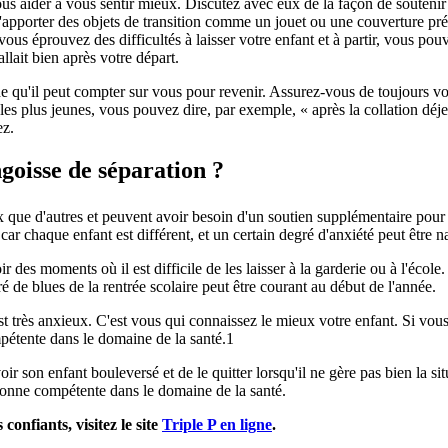
 aider à vous sentir mieux. Discutez avec eux de la façon de soutenir vo
d'apporter des objets de transition comme un jouet ou une couverture pré
vous éprouvez des difficultés à laisser votre enfant et à partir, vous po
lait bien après votre départ.
e qu'il peut compter sur vous pour revenir. Assurez-vous de toujours vou
les plus jeunes, vous pouvez dire, par exemple, « après la collation déje
ez.
goisse de séparation ?
que d'autres et peuvent avoir besoin d'un soutien supplémentaire pour 
ar chaque enfant est différent, et un certain degré d'anxiété peut être na
 des moments où il est difficile de les laisser à la garderie ou à l'école.
ré de blues de la rentrée scolaire peut être courant au début de l'année.
est très anxieux. C'est vous qui connaissez le mieux votre enfant. Si vou
pétente dans le domaine de la santé.1
 voir son enfant bouleversé et de le quitter lorsqu'il ne gère pas bien la 
ersonne compétente dans le domaine de la santé.
confiants, visitez le site
Triple P en ligne
.