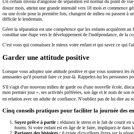
Un certain niveau d'angoisse de séparation est normal du point de vue
douze mois, atteint une grande intensité vers 18 mois et commence gén
ou une école pour la première fois, changent de milieu ou passent à un
difficile le lendemain.
Gérer la séparation est une compétence que les enfants acquièrent au fil 
constitue une étape vers le développement de l'indépendance, de la con
C'est vous qui connaissez le mieux votre enfant et qui savez ce qui l'a
Garder une attitude positive
Lorsque vous adoptez une attitude positive et que vous soutenez les ém
amusantes qu'il pourrait faire ce jour-là. Rappelez-lui les personnes p
S'il s'agit d'un nouveau milieu de garde ou d'une nouvelle école, discut
mon premier jour », ses activités préférées, son âge et le nom de son é
en relation avec un adulte de confiance. N'oubliez pas de lui dire au re
Cinq conseils pratiques pour faciliter la journée des e
Soyez prêt·e à partir :
réduisez le stress et le fait de courir en
fourni. Si votre enfant est en âge de le faire, impliquez-le dans 
Partagez des histoires :
il existe d'excellents livres sur la sép